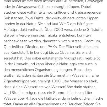
man leider immer noch achtlos auf Grünstreifen, Gehwegen
oder in Abwasserschächten entsorgte Kippen. Dabei
stecken diese voller, teils hochgiftiger und krebserregender
Substanzen. Zwei Drittel der weltweit gerauchten Kippen
landen in der Natur. Sie sind laut WHO das häufigste
Abfallprodukt weltweit. Über 7000 verschiedene Giftstoffe,
die beim Verbrennen des Tabaks entstehen, konnten
nachgewiesen werden, darunter Nikotin, Arsen, Cadmium,
Quecksilber, Dioxine, und PAKs. Der Filter selbst besteht
aus Kunststoff. Er benötigt bis zu 15 Jahre, bis er sich
zersetzt hat. Das dabei entstehende Mikroplastik verbleibt
in der Umwelt und kann über die Nahrungskette auch in
den menschlichen Organismus gelangen. Besonders
großen Schaden richten die Stummel im Wasser an. Eine
Zigarettenkippe verunreinigt 1000 Liter Wasser so stark,
dass kleine Wassertiere wie Wasserflöhe darin sterben.
Und Studien zeigen, dass ein Stummel in einem Liter
Wasser über 4 Tage die Hälfte der darin befindlichen Fische
tötet. Daher an alle Raucherinnen und Raucher: Zeigen Sie