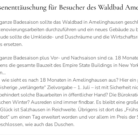
senenttäuschung für Besucher des Waldbad Ame
 ganze Badesaison sollte das Waldbad in Amelinghausen geschl
enovierungsarbeiten durchzuführen und ein neues Gebäude zu 
ude sollte die Umkleide- und Duschräume und die Wirtschaftsr
s ersetzen.
 ganze Badesaison plus Vor- und Nachsaison sind ca. 18 Monate
gens die gesamte Bauzeit des Empire State Buildings in New Yor
en…
 wie sieht es nach 18 Monaten in Amelinghausen aus? Hier ein 
isherige „verlängerte“ Zielvorgabe – 1. Juli – ist mit Sicherheit n
behindert solche Bauarbeiten in öffentlicher Hand? Die Bürokrat
schen Winter? Ausreden sind immer findbar. Es bleibt eine groß
Glück ist Salzhausen in Reichweite. Übrigens ist dort das „Fr
bot“ um einen Tag erweitert worden und vor allem im Preis der 
eschlossen, wie auch das Duschen.