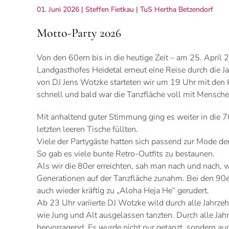
01. Juni 2026
| Steffen Fietkau |
TuS Hertha Betzendorf
Motto-Party 2026
Von den 60ern bis in die heutige Zeit – am 25. April
Landgasthofes Heidetal erneut eine Reise durch die Ja
von DJ Jens Wotzke starteten wir um 19 Uhr mit den 60
schnell und bald war die Tanzfläche voll mit Mensche
Mit anhaltend guter Stimmung ging es weiter in die 7
letzten leeren Tische füllten.
Viele der Partygäste hatten sich passend zur Mode der
So gab es viele bunte Retro-Outfits zu bestaunen.
Als wir die 80er erreichten, sah man nach und nach, w
Generationen auf der Tanzfläche zunahm. Bei den 90
auch wieder kräftig zu „Aloha Heja He“ gerudert.
Ab 23 Uhr variierte DJ Wotzke wild durch alle Jahrz
wie Jung und Alt ausgelassen tanzten. Durch alle Ja
hervorragend. Es wurde nicht nur getanzt, sondern au