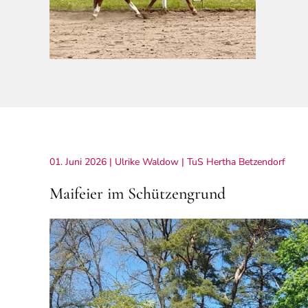
01. Juni 2026
| Ulrike Waldow |
TuS Hertha Betzendorf
Maifeier im Schützengrund