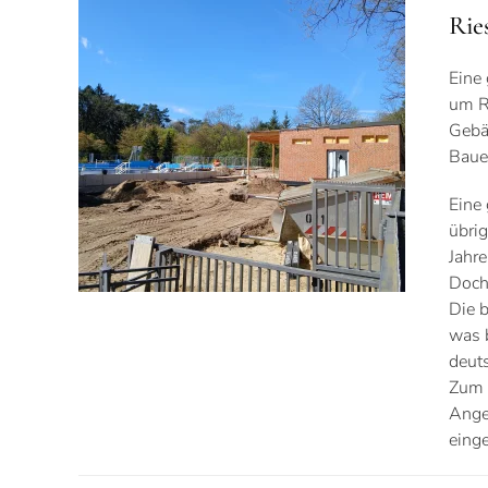
Rie
Eine
um R
Gebä
Baue
Eine
übri
Jahr
Doch
Die b
was 
deut
Zum 
Ange
eing