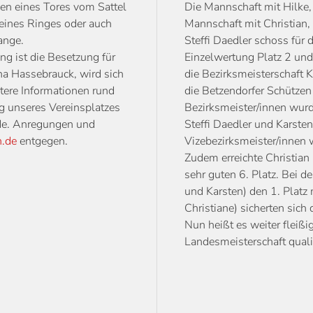
ßen eines Tores vom Sattel
Die Mannschaft mit Hilke,
eines Ringes oder auch
Mannschaft mit Christian, 
ange.
Steffi Daedler schoss für
g ist die Besetzung für
Einzelwertung Platz 2 und
na Hassebrauck, wird sich
die Bezirksmeisterschaft 
ere Informationen rund
die Betzendorfer Schützen
 unseres Vereinsplatzes
Bezirksmeister/innen wurd
.de. Anregungen und
Steffi Daedler und Karsten
n.de
entgegen.
Vizebezirksmeister/innen 
Zudem erreichte Christian 
sehr guten 6. Platz. Bei d
und Karsten) den 1. Platz
Christiane) sicherten sich
Nun heißt es weiter fleißig
Landesmeisterschaft qualif