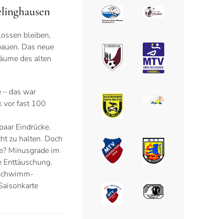
linghausen
ossen bleiben,
bauen. Das neue
äume des alten
 – das war
k vor fast 100
paar Eindrücke.
icht zu halten. Doch
ie? Minusgrade im
e Enttäuschung.
ühschwimm-
Saisonkarte