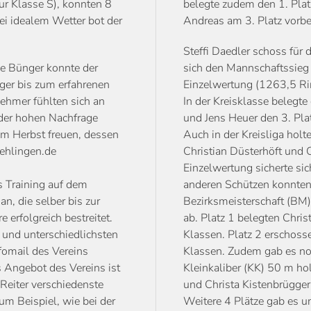
ur Klasse S), konnten 8
belegte zudem den 1. Plat
ei idealem Wetter bot der
Andreas am 3. Platz vorbe
Steffi Daedler schoss für
ke Bünger konnte der
sich den Mannschaftssieg 
nger bis zum erfahrenen
Einzelwertung (1263,5 Ri
nehmer fühlten sich an
In der Kreisklasse belegt
 der hohen Nachfrage
und Jens Heuer den 3. Plat
im Herbst freuen, dessen
Auch in der Kreisliga holt
ehlingen.de
Christian Düsterhöft und C
Einzelwertung sicherte sic
es Training auf dem
anderen Schützen konnten 
an, die selber bis zur
Bezirksmeisterschaft (BM)
 erfolgreich bestreitet.
ab. Platz 1 belegten Chris
 und unterschiedlichsten
Klassen. Platz 2 erschosse
omail des Vereins
Klassen. Zudem gab es no
s Angebot des Vereins ist
Kleinkaliber (KK) 50 m ho
 Reiter verschiedenste
und Christa Kistenbrügger 
um Beispiel, wie bei der
Weitere 4 Plätze gab es u